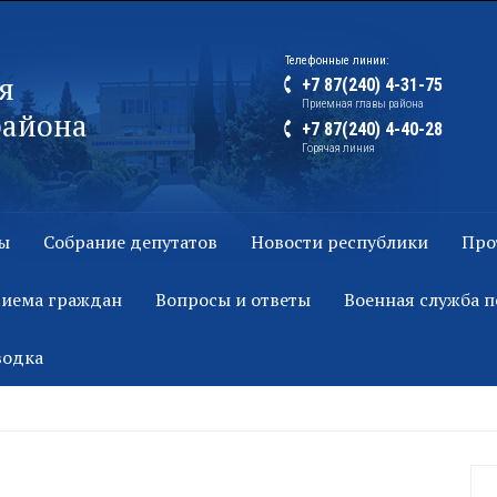
Телефонные линии:
я
+7 87(240) 4-31-75
Приемная главы района
района
+7 87(240) 4-40-28
Горячая линия
ы
Собрание депутатов
Новости республики
Про
риема граждан
Вопросы и ответы
Военная служба п
водка