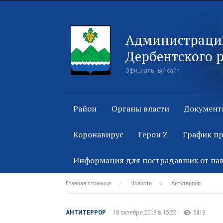
Администраци
Дербентского 
Официальный сайт
Район
Органы власти
Документ
Коронавирус
Герои Z
График п
Информация для пострадавших от па
Главная страница
Новости
Антитеррор
АНТИТЕРРОР
18 октября 2018 в 15:22
5419