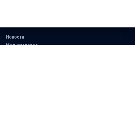
Новости
Медиагалерея
Документы
Объявления
Контакты
Поиск
Подписаться
Справочник
Версия для людей с ограниченными
возможностями