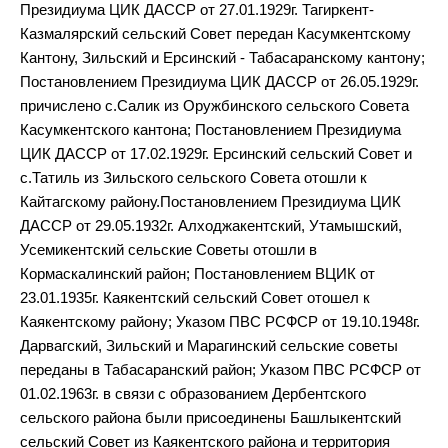
Президиума ЦИК ДАССР от 27.01.1929г. Тагиркент-
Казмалярский сельский Совет передан Касумкентскому
Кантону, Зильский и Ерсинский - Табасаранскому кантону;
Постановлением Президиума ЦИК ДАССР от 26.05.1929г.
причислено с.Салик из Оружбинского сельского Совета
Касумкентского кантона; Постановлением Президиума
ЦИК ДАССР от 17.02.1929г. Ерсинский сельский Совет и
с.Татиль из Зильского сельского Совета отошли к
Кайтагскому району.Постановлением Президиума ЦИК
ДАССР от 29.05.1932г. Алходжакентский, Утамышский,
Усемикентский сельские Советы отошли в
Кормаскалинский район; Постановлением ВЦИК от
23.01.1935г. Каякентский сельский Совет отошел к
Каякентскому району; Указом ПВС РСФСР от 19.10.1948г.
Дарвагский, Зильский и Марагинский сельские советы
переданы в Табасаранский район; Указом ПВС РСФСР от
01.02.1963г. в связи с образованием Дербентского
сельского района были присоединены Башлыкентский
сельский Совет из Каякентского района и территория