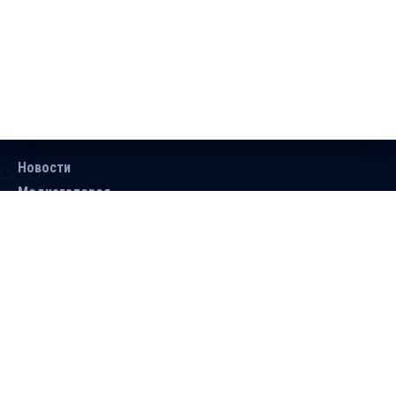
Новости
Медиагалерея
Документы
Объявления
Контакты
Поиск
Подписаться
Справочник