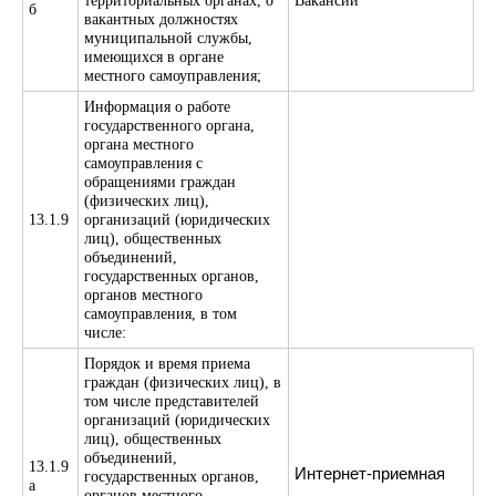
территориальных органах, о
Вакансии
б
вакантных должностях
муниципальной службы,
имеющихся в органе
местного самоуправления;
Информация о работе
государственного органа,
органа местного
самоуправления с
обращениями граждан
(физических лиц),
13.1.9
организаций (юридических
лиц), общественных
объединений,
государственных органов,
органов местного
самоуправления, в том
числе:
Порядок и время приема
граждан (физических лиц), в
том числе представителей
организаций (юридических
лиц), общественных
объединений,
13.1.9
Интернет-приемная
государственных органов,
а
органов местного