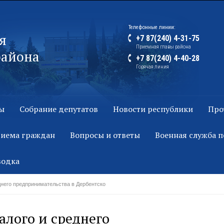
Телефонные линии:
я
+7 87(240) 4-31-75
Приемная главы района
района
+7 87(240) 4-40-28
Горячая линия
ы
Собрание депутатов
Новости республики
Про
риема граждан
Вопросы и ответы
Военная служба п
водка
днего предпринимательства в Дербентско
алого и среднего