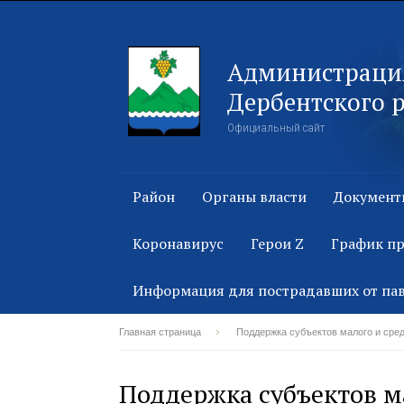
Администраци
Дербентского 
Официальный сайт
Район
Органы власти
Документ
Коронавирус
Герои Z
График п
Информация для пострадавших от па
Главная страница
Поддержка субъектов малого и сре
Поддержка субъектов м