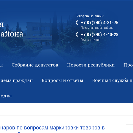
Телефонные линии:
я
+7 87(240) 4-31-75
Приемная главы района
района
+7 87(240) 4-40-28
Горячая линия
ы
Собрание депутатов
Новости республики
Про
риема граждан
Вопросы и ответы
Военная служба п
водка
наров по вопросам маркировки товаров в