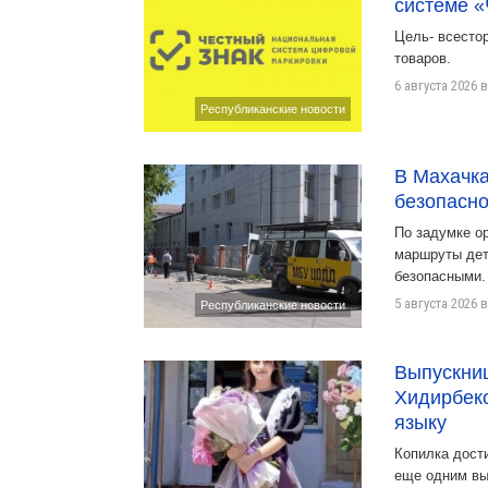
системе «
Цель- всесто
товаров.
6 августа 2026 в
Республиканские новости
В Махачка
безопасно
По задумке ор
маршруты дет
безопасными.
5 августа 2026 в
Республиканские новости
Выпускни
Хидирбеко
языку
Копилка дост
еще одним вы