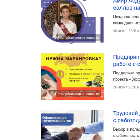
Амир Абд
баллов на
Поздравляем 
командная игр
30 июня 2026 в 
Республиканские новости
Предприни
работе с 
Поддержка пр
проекта «Эфф
26 июня 2026 в 
Республиканские новости
Трудовой 
с работод
Выбор в поль
стабильность 