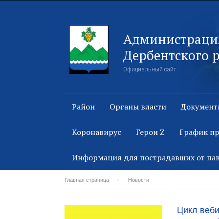
Администраци
Дербентского 
Официальный сайт
Район
Органы власти
Документ
Коронавирус
Герои Z
График п
Информация для пострадавших от па
Главная страница
Новости
Цикл веби