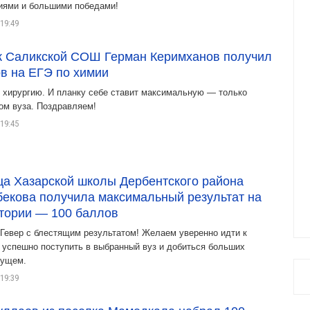
иями и большими победами!
19:49
к Саликской СОШ Герман Керимханов получил
в на ЕГЭ по химии
в хирургию. И планку себе ставит максимальную — только
ом вуза. Поздравляем!
19:45
а Хазарской школы Дербентского района
екова получила максимальный результат на
тории — 100 баллов
Гевер с блестящим результатом! Желаем уверенно идти к
 успешно поступить в выбранный вуз и добиться больших
дущем.
19:39