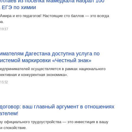
уллаев из поселка Мамедкала набрал 100
 ЕГЭ по химии
Амира и его педагогов! Настоящие сто баллов — это всегда
а.
19:37
мателям Дагестана доступна услуга по
системой маркировки «Честный знак»
едпринимателей осуществляется в рамках национального
ективная и конкурентная экономика».
15:52
договор: ваш главный аргумент в отношениях
ателем!
зу официального трудоустройства — это инвестиция в вашу
и спокойствие.