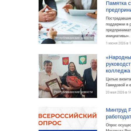
Памятка с
предприн
Пострадавшие
поддержки в 
предпринимат
инициативы».
Республиканские новости
1 июня 2026 в 1
«Народны
руководст
колледжа
Целью визита
Гамидовой и 
Республиканские новости
20 мая 2026 в 1
Минтруд Р
работода
Опрос осущес
Минтруда Рос