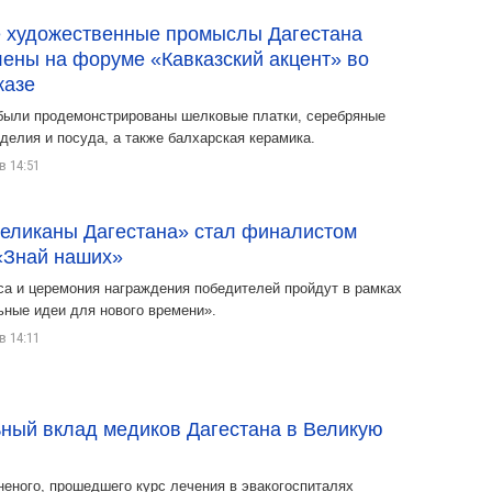
 художественные промыслы Дагестана
ены на форуме «Кавказский акцент» во
казе
 были продемонстрированы шелковые платки, серебряные
делия и посуда, а также балхарская керамика.
в 14:51
Великаны Дагестана» стал финалистом
«Знай наших»
са и церемония награждения победителей пройдут в рамках
ные идеи для нового времени».
в 14:11
ный вклад медиков Дагестана в Великую
неного, прошедшего курс лечения в эвакогоспиталях