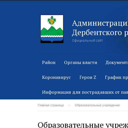
Администраци
Дербентского 
Официальный сайт
Район
Органы власти
Документ
Коронавирус
Герои Z
График п
Информация для пострадавших от па
Главная страница
Образовательные учреждения
Образовательные учре