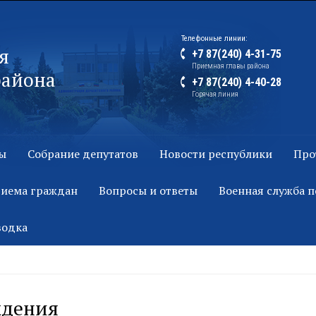
Телефонные линии:
я
+7 87(240) 4-31-75
Приемная главы района
района
+7 87(240) 4-40-28
Горячая линия
ы
Собрание депутатов
Новости республики
Про
риема граждан
Вопросы и ответы
Военная служба п
водка
ждения