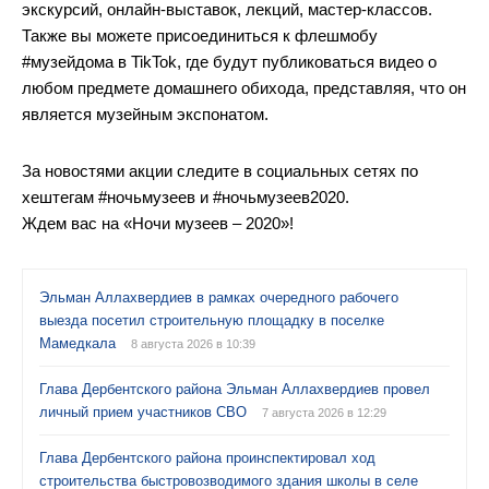
экскурсий, онлайн-выставок, лекций, мастер-классов.
Также вы можете присоединиться к флешмобу
#музейдома в TikTok, где будут публиковаться видео о
любом предмете домашнего обихода, представляя, что он
является музейным экспонатом.
За новостями акции следите в социальных сетях по
хештегам #ночьмузеев и #ночьмузеев2020.
Ждем вас на «Ночи музеев – 2020»!
Эльман Аллахвердиев в рамках очередного рабочего
выезда посетил строительную площадку в поселке
Мамедкала
8 августа 2026 в 10:39
Глава Дербентского района Эльман Аллахвердиев провел
личный прием участников СВО
7 августа 2026 в 12:29
Глава Дербентского района проинспектировал ход
строительства быстровозводимого здания школы в селе