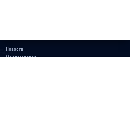
Новости
Медиагалерея
Документы
Объявления
Контакты
Поиск
Подписаться
Справочник
Версия для людей с ограниченными