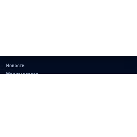
Новости
Медиагалерея
Документы
Объявления
Контакты
Поиск
Подписаться
Справочник