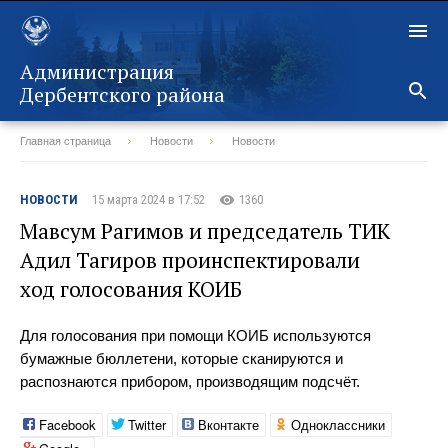
Администрация
Дербентского района
Главная страница
Новости
Новости
Назад
НОВОСТИ
15 марта 2024 в 17:52
1360
Мавсум Рагимов и председатель ТИК
Адил Тагиров проинспектировали
ход голосования КОИБ
Для голосования при помощи КОИБ используются
бумажные бюллетени, которые сканируются и
распознаются прибором, производящим подсчёт.
Facebook
Twitter
Вконтакте
Одноклассники