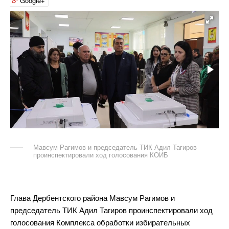
Google+
Мавсум Рагимов и председатель ТИК Адил Тагиров
проинспектировали ход голосования КОИБ
Глава Дербентского района Мавсум Рагимов и
председатель ТИК Адил Тагиров проинспектировали ход
голосования Комплекса обработки избирательных