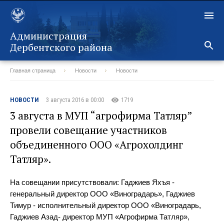
Администрация
Дербентского района
Главная страница
Новости
Новости
Назад
НОВОСТИ
3 августа 2016 в 00:00
1719
3 августа в МУП “агрофирма Татляр”
провели совещание участников
объединенного ООО «Агрохолдинг
Татляр».
На совещании присутствовали: Гаджиев Яхъя -
генеральный директор ООО «Виноградарь», Гаджиев
Тимур - исполнительный директор ООО «Виноградарь,
Гаджиев Азад- директор МУП «Агрофирма Татляр»,