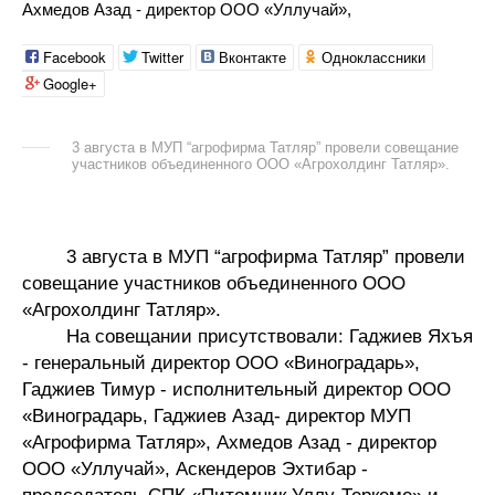
Ахмедов Азад - директор ООО «Уллучай»,
Facebook
Twitter
Вконтакте
Одноклассники
Google+
3 августа в МУП “агрофирма Татляр” провели совещание
участников объединенного ООО «Агрохолдинг Татляр».
3 августа в МУП “агрофирма Татляр” провели
совещание участников объединенного ООО
«Агрохолдинг Татляр».
На совещании присутствовали: Гаджиев Яхъя
- генеральный директор ООО «Виноградарь»,
Гаджиев Тимур - исполнительный директор ООО
«Виноградарь, Гаджиев Азад- директор МУП
«Агрофирма Татляр», Ахмедов Азад - директор
ООО «Уллучай», Аскендеров Эхтибар -