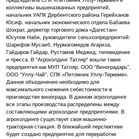
председатель СПК «Питомник Уллу-Теркеме» и
коллективы вышеназванных предприятий,
начальник УАПК Дербентского района Герейханов
Юсиф, начальник экономического отдела Бабаева
Шохрат, директор торгового дома «Дагестан»
Юсупов Наби, руководители сельхозпредприятий:
Шарифов Мусаиб, Нурмагомедов Агариза,
Гайдаров Гайдар, Рустамов Меджид, телевидение
и пресса. В “Агрохолдинг Татляр” вошли такие
предприятия как МУП Татляр, ООО “Виноградарь”,
ООО “Уллу-Чай”, СПК «Питомник Уллу-Теркеме».
Данное объединение необходимо для
максимального снижения себестоимости в
производстве винограда. В данном агрохолдинге
все этапы производства распределены между
составляющими агрохолдинг предприятиями. В
агрохолдинге существует своя машинно-
тракторная станция. В ближайшей перспективе
будет создано предприятие для переработки