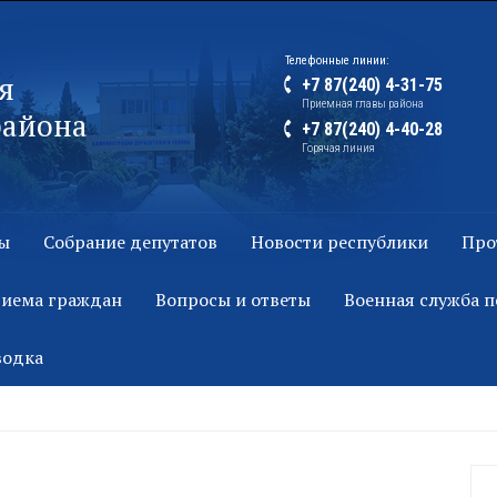
Телефонные линии:
я
+7 87(240) 4-31-75
Приемная главы района
района
+7 87(240) 4-40-28
Горячая линия
ы
Собрание депутатов
Новости республики
Про
риема граждан
Вопросы и ответы
Военная служба п
водка