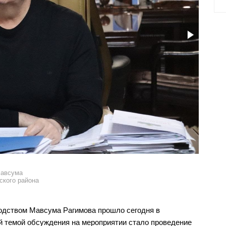
Мавсума
ского района
одством Мавсума Рагимова прошло сегодня в
й темой обсуждения на мероприятии стало проведение