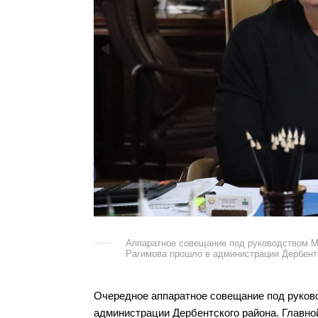
Аппаратное совещание под руководством 
Рагимова прошло в администрации Дербент
Очередное аппаратное совещание под руков
администрации Дербентского района. Главно