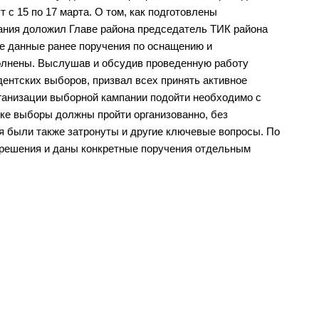
 с 15 по 17 марта. О том, как подготовлены
ания доложил Главе района председатель ТИК района
се данные ранее поручения по оснащению и
олнены. Выслушав и обсудив проведенную работу
ентских выборов, призвал всех принять активное
организации выборной кампании подойти необходимо с
ке выборы должны пройти организованно, без
я были также затронуты и другие ключевые вопросы. По
решения и даны конкретные поручения отдельным
ы власти
Муниципальные
а
учреждения