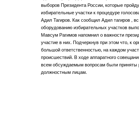
выборов Президента России, которые пройдут
избирательные участки к процедуре голосов
Адил Тагиров. Как сообщил Адил тагиров , в
оборудованию избирательных участков вып
Мавсум Рагимов напомнил о важности презид
участие в них. Подчеркнув при этом что, к 
большой ответственностью, на каждом участ
происшествий. В ходе аппаратного совещани
всем обсуждаемым вопросам были приняты 
должностным лицам.
Разделы сайта
Орган
Дербентского района
район