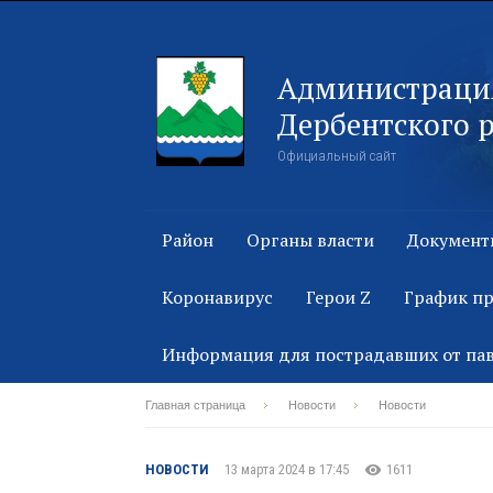
Администраци
Дербентского 
Официальный сайт
Район
Органы власти
Документ
Коронавирус
Герои Z
График п
Информация для пострадавших от па
Главная страница
Новости
Новости
НОВОСТИ
13 марта 2024 в 17:45
1611