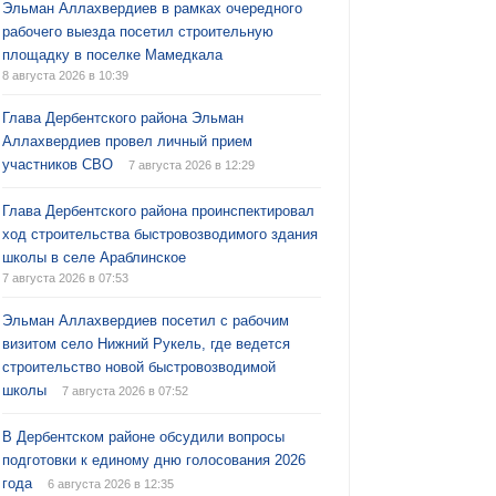
Эльман Аллахвердиев в рамках очередного
рабочего выезда посетил строительную
площадку в поселке Мамедкала
8 августа 2026 в 10:39
Глава Дербентского района Эльман
Аллахвердиев провел личный прием
участников СВО
7 августа 2026 в 12:29
Глава Дербентского района проинспектировал
ход строительства быстровозводимого здания
школы в селе Араблинское
7 августа 2026 в 07:53
Эльман Аллахвердиев посетил с рабочим
визитом село Нижний Рукель, где ведется
строительство новой быстровозводимой
школы
7 августа 2026 в 07:52
В Дербентском районе обсудили вопросы
подготовки к единому дню голосования 2026
года
6 августа 2026 в 12:35