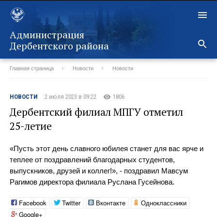
Администрация
Дербентского района
Главная страница
Новости
Новости
Назад
НОВОСТИ
2 июля 2023 в 09:22
1806
Дербентский филиал МПГУ отметил
25-летие
«Пусть этот день славного юбилея станет для вас ярче и
теплее от поздравлений благодарных студентов,
выпускников, друзей и коллег!», - поздравил Мавсум
Рагимов директора филиала Руслана Гусейнова.
Facebook
Twitter
Вконтакте
Одноклассники
Google+