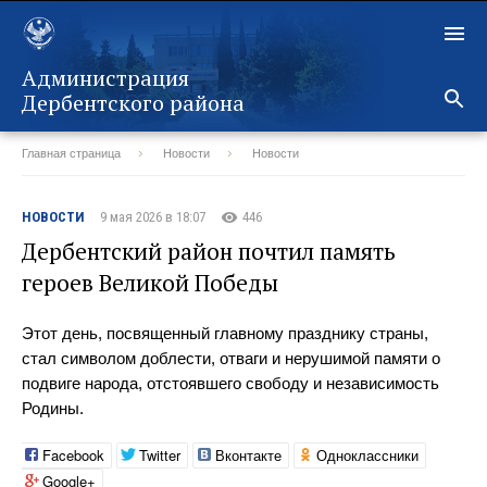
Администрация
Дербентского района
Главная страница
Новости
Новости
Назад
НОВОСТИ
9 мая 2026 в 18:07
446
Дербентский район почтил память
героев Великой Победы
Этот день, посвященный главному празднику страны,
стал символом доблести, отваги и нерушимой памяти о
подвиге народа, отстоявшего свободу и независимость
Родины.
Facebook
Twitter
Вконтакте
Одноклассники
Google+