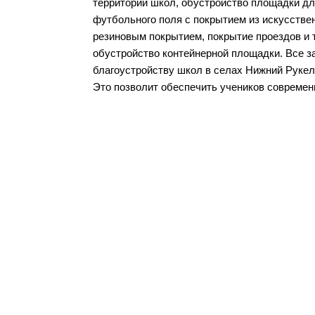
территорий школ, обустройство площадки д
футбольного поля с покрытием из искусстве
резиновым покрытием, покрытие проездов и 
обустройство контейнерной площадки. Все з
благоустройству школ в селах Нижний Рукел
Это позволит обеспечить учеников современ
Разделы сайта
Орган
Дербентского района
район
Новости
Структу
Медиагалерея
Муницип
Документы
Муницип
Объявления
Муници