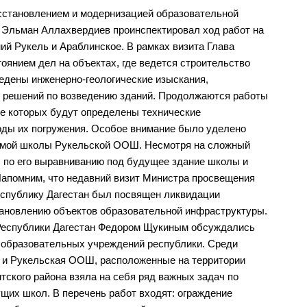
осстановлением и модернизацией образовательной
 Эльман Аллахвердиев проинспектировал ход работ на
й Рукель и Араблинское. В рамках визита Глава
оянием дел на объектах, где ведется строительство
дены инженерно-геологические изыскания,
 решений по возведению зданий. Продолжаются работы
де которых будут определены технические
оды их погружения. Особое внимание было уделено
имой школы Рукельской ООШ. Несмотря на сложный
 по его выравниванию под будущее здание школы и
Напомним, что недавний визит Министра просвещения
еспублику Дагестан был посвящен ликвидации
тановлению объектов образовательной инфраструктуры.
 Республики Дагестан Федором Щукиным обсуждались
 образовательных учреждений республики. Среди
 и Рукельская ООШ, расположенные на территории
тского района взяла на себя ряд важных задач по
ущих школ. В перечень работ входят: ограждение