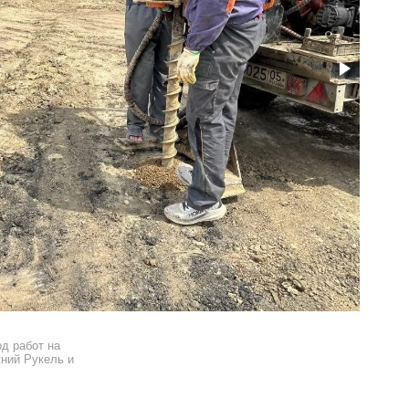
д работ на
ний Рукель и