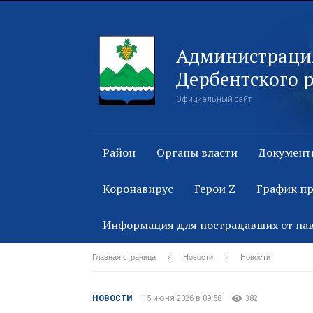
Администраци
Дербентского 
Официальный сайт
Район
Органы власти
Документ
Коронавирус
Герои Z
График п
Информация для пострадавших от па
Главная страница
Новости
Новости
НОВОСТИ
15 июня 2026 в 09:58
382