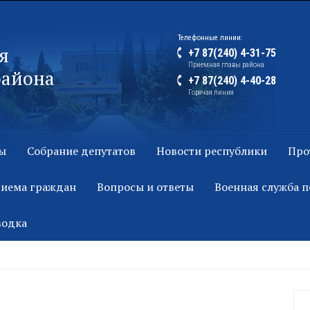
Телефонные линии:
я
+7 87(240) 4-31-75
Приемная главы района
района
+7 87(240) 4-40-28
Горячая линия
ы
Собрание депутатов
Новости республики
Про
риема граждан
Вопросы и ответы
Военная служба п
водка