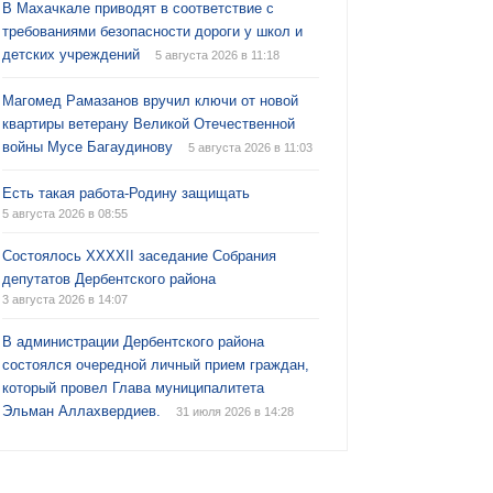
В Махачкале приводят в соответствие с
требованиями безопасности дороги у школ и
детских учреждений
5 августа 2026 в 11:18
Магомед Рамазанов вручил ключи от новой
квартиры ветерану Великой Отечественной
войны Мусе Багаудинову
5 августа 2026 в 11:03
Есть такая работа-Родину защищать
5 августа 2026 в 08:55
Состоялось XXXXII заседание Собрания
депутатов Дербентского района
3 августа 2026 в 14:07
В администрации Дербентского района
состоялся очередной личный прием граждан,
который провел Глава муниципалитета
Эльман Аллахвердиев.
31 июля 2026 в 14:28