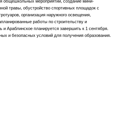
ля общешкольных мероприятий, создание мини-
нной травы, обустройство спортивных площадок с
тротуаров, организация наружного освещения,
апланированные работы по строительству и
ь и Араблинское планируется завершить к 1 сентября.
ных и безопасных условий для получения образования.
ы власти
Муниципальные
а
учреждения
ра управления
Казенные учреждения
альные услуги
Образовательные учреждения
альная служба
Учреждения культуры
пальный заказ
Унитарные предприятия