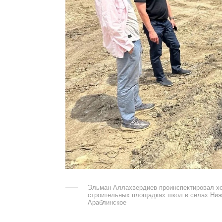
Эльман Аллахвердиев проинспектировал хо
строительных площадках школ в селах Ниж
Араблинское