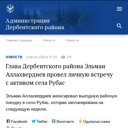
Администрация
Дербентского района
Главная страница
Новости
Новости
Назад
НОВОСТИ
6 июля 2026 в 07:25
291
Глава Дербентского района Эльман
Аллахвердиев провел личную встречу
с активом села Рубас
Эльман Аллахвердиев анонсировал выездную рабочую
поездку в село Рубас, которая запланирована на
следующую неделю.
Facebook
Twitter
Вконтакте
Одноклассники