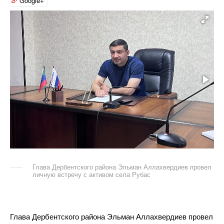
Google+
Глава Дербентского района Эльман Аллахвердиев провел
личную встречу с активом села Рубас
Глава Дербентского района Эльман Аллахвердиев провел