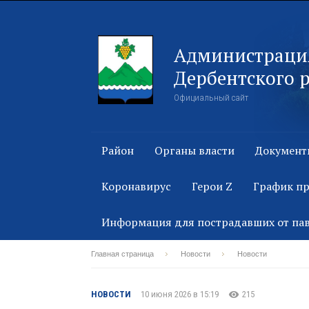
Администраци
Дербентского 
Официальный сайт
Район
Органы власти
Документ
Коронавирус
Герои Z
График п
Информация для пострадавших от па
Главная страница
Новости
Новости
НОВОСТИ
10 июня 2026 в 15:19
215