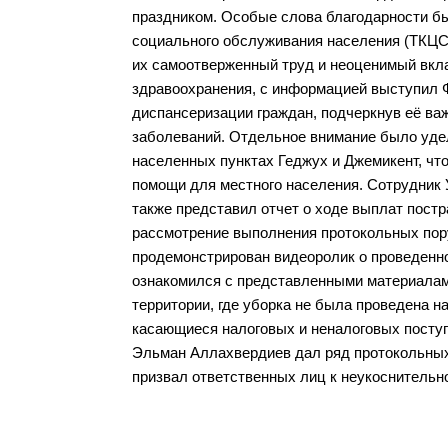
праздником. Особые слова благодарности б
социального обслуживания населения (ТКЦ
их самоотверженный труд и неоценимый вкла
здравоохранения, с информацией выступил 
диспансеризации граждан, подчеркнув её ва
заболеваний. Отдельное внимание было уде
населенных пунктах Геджух и Джемикент, чт
помощи для местного населения. Сотрудник
также представил отчет о ходе выплат пос
рассмотрение выполнения протокольных пор
продемонстрирован видеоролик о проведенн
ознакомился с представленными материалам
территории, где уборка не была проведена н
касающиеся налоговых и неналоговых посту
Эльман Аллахвердиев дал ряд протокольных 
призвал ответственных лиц к неукоснитель