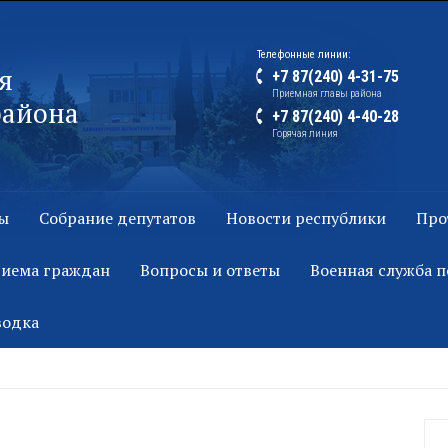
Телефонные линии:
я
+7 87(240) 4-31-75
Приемная главы района
района
+7 87(240) 4-40-28
Горячая линия
ы
Собрание депутатов
Новости республики
Про
риема граждан
Вопросы и ответы
Военная служба п
водка