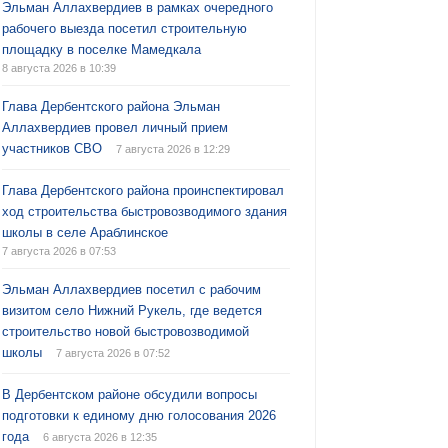
Эльман Аллахвердиев в рамках очередного
рабочего выезда посетил строительную
площадку в поселке Мамедкала
8 августа 2026 в 10:39
Глава Дербентского района Эльман
Аллахвердиев провел личный прием
участников СВО
7 августа 2026 в 12:29
Глава Дербентского района проинспектировал
ход строительства быстровозводимого здания
школы в селе Араблинское
7 августа 2026 в 07:53
Эльман Аллахвердиев посетил с рабочим
визитом село Нижний Рукель, где ведется
строительство новой быстровозводимой
школы
7 августа 2026 в 07:52
В Дербентском районе обсудили вопросы
подготовки к единому дню голосования 2026
года
6 августа 2026 в 12:35