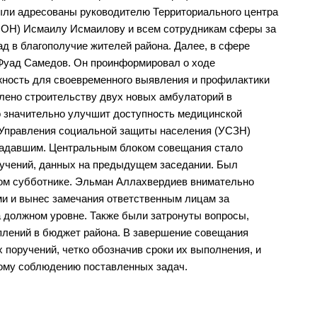
ыли адресованы руководителю Территориального центра
СОН) Исмаилу Исмаилову и всем сотрудникам сферы за
д в благополучие жителей района. Далее, в сфере
Фуад Самедов. Он проинформировал о ходе
жность для своевременного выявления и профилактики
лено строительству двух новых амбулаторий в
о значительно улучшит доступность медицинской
 Управления социальной защиты населения (УСЗН)
традавшим. Центральным блоком совещания стало
учений, данных на предыдущем заседании. Был
ом субботнике. Эльман Аллахвердиев внимательно
и и вынес замечания ответственным лицам за
а должном уровне. Также были затронуты вопросы,
плений в бюджет района. В завершение совещания
поручений, четко обозначив сроки их выполнения, и
ному соблюдению поставленных задач.