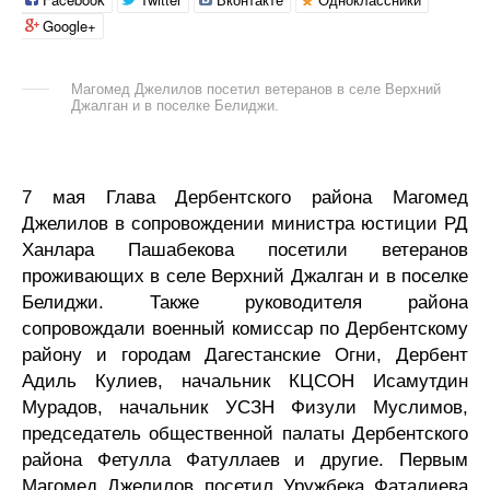
Google+
Магомед Джелилов посетил ветеранов в селе Верхний
Джалган и в поселке Белиджи.
7 мая Глава Дербентского района Магомед
Джелилов в сопровождении министра юстиции РД
Ханлара Пашабекова посетили ветеранов
проживающих в селе Верхний Джалган и в поселке
Белиджи. Также руководителя района
сопровождали военный комиссар по Дербентскому
району и городам Дагестанские Огни, Дербент
Адиль Кулиев, начальник КЦСОН Исамутдин
Мурадов, начальник УСЗН Физули Муслимов,
председатель общественной палаты Дербентского
района Фетулла Фатуллаев и другие. Первым
Магомед Джелилов посетил Уружбека Фаталиева