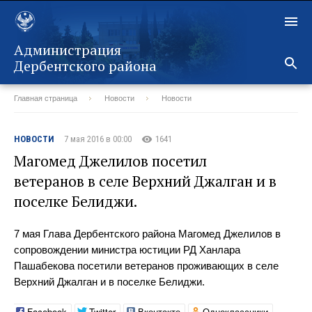
Администрация
Дербентского района
Главная страница
Новости
Новости
Назад
НОВОСТИ
7 мая 2016 в 00:00
1641
Магомед Джелилов посетил
ветеранов в селе Верхний Джалган и в
поселке Белиджи.
7 мая Глава Дербентского района Магомед Джелилов в
сопровождении министра юстиции РД Ханлара
Пашабекова посетили ветеранов проживающих в селе
Верхний Джалган и в поселке Белиджи.
Facebook
Twitter
Вконтакте
Одноклассники