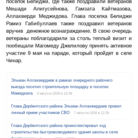
поселок Белиджи, где также поздравили ветеранов
Мешади Алигусейнова, Гамзата Кайтмазова,
Аллахверди Меджидова. Глава поселка Белиджи
Рамиз Габибуллаев также поздравил ветеранов
вручив денежное вознаграждение. В свою очередь
ветераны поблагодарили за столь теплый визит и
пообещали Магомеду Джелилову принять активное
участие 9 мая на параде, который пройдет в селе
Чинар.
Эльман Аллахвердиев в рамках очередного рабочего
выезда посетил строительную площадку в поселке
Мамедкала
8 августа 2026 в 10:39
Глава Дербентского района Эльман Аллахвердиев провел
личный прием участников СВО
7 августа 2026 в 12:29
Глава Дербентского района проинспектировал ход
строительства быстровозводимого здания школы в селе