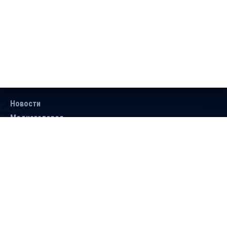
Новости
Медиагалерея
Документы
Объявления
Контакты
Поиск
Подписаться
Справочник