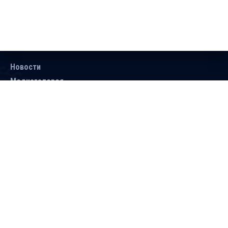
Новости
Медиагалерея
Документы
Объявления
Контакты
Поиск
Подписаться
Справочник
Версия для людей с ограниченными
возможностями