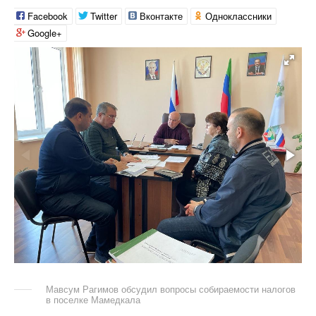
Facebook
Twitter
Вконтакте
Одноклассники
Google+
Мавсум Рагимов обсудил вопросы собираемости налогов
в поселке Мамедкала