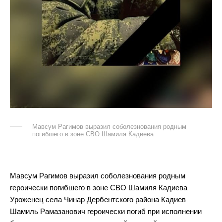
Мавсум Рагимов выразил соболезнования родным
погибшего в зоне СВО Шамиля Кадиева
Мавсум Рагимов выразил соболезнования родным
героически погибшего в зоне СВО Шамиля Кадиева
Уроженец села Чинар Дербентского района Кадиев
Шамиль Рамазанович героически погиб при исполнении