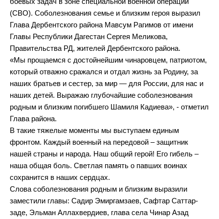
боевых задач в зоне специальной военной операции
(СВО). Соболезнования семье и близким героя выразил
Глава Дербентского района Мавсум Рагимов от имени
Главы Республики Дагестан Сергея Меликова,
Правительства РД, жителей Дербентского района.
«Мы прощаемся с достойнейшим чинаровцем, патриотом,
который отважно сражался и отдал жизнь за Родину, за
наших братьев и сестер, за мир ― для России, для нас и
наших детей. Выражаю глубочайшие соболезнования
родным и близким погибшего Шамиля Кадиева», - отметил
Глава района.
В такие тяжелые моменты мы выступаем единым
фронтом. Каждый военный на передовой – защитник
нашей страны и народа. Наш общий герой! Его гибель –
наша общая боль. Светлая память о павших воинах
сохранится в наших сердцах.
Слова соболезнования родным и близким выразили
заместили главы: Садир Эмиргамзаев, Сафтар Саттар-
заде, Эльман Аллахвердиев, глава села Чинар Азад