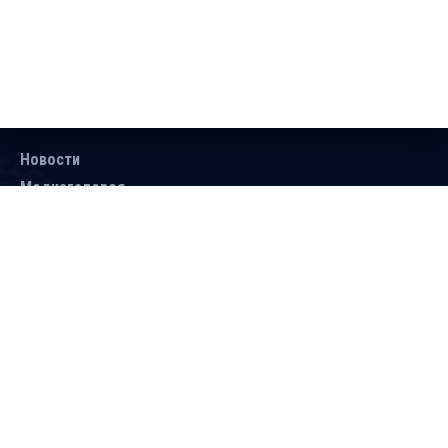
Новости
Медиагалерея
Документы
Объявления
Контакты
Поиск
Подписаться
Справочник
Версия для людей с ограниченными