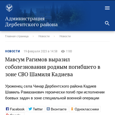
Администрация
Дербентского района
Главная страница
Новости
Новости
Назад
НОВОСТИ
19 февраля 2023 в 14:58
1183
Мавсум Рагимов выразил
соболезнования родным погибшего в
зоне СВО Шамиля Кадиева
Уроженец села Чинар Дербентского района Кадиев
Шамиль Рамазанович героически погиб при исполнении
боевых задач в зоне специальной военной операции
Facebook
Twitter
Вконтакте
Одноклассники