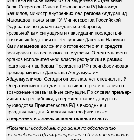
Эта тема на совещании была выделена в отдельный
блок. Секретарь Совета Безопасности РД Магомед
Баачилов, министр внутренних дел региона Абдурашид
Магомедов, начальник ГУ Министерства Российской
Федерации по делам гражданской обороны,
чрезвычайным ситуациям и ликвидации последствий
стихийных бедствий по Республике Дагестан Нариман
Казимагамедов доложили о готовности сил и средств
реагировать на все возможные угрозы. О деятельности
органов исполнительной власти республики в рамках
подготовки к выборам Президента РФ проинформировал
премьер-министр Дагестана Абдулмуслим
Абдулмуслимов. Сегодня он возглавляет специальный
Оперативный штаб для оперативного реагирования на
возможные чрезвычайные ситуации. По словам премьер-
министра республики, утвержден график дежурств
руководства Правительства РД в выходные и
праздничные дни. Аналогичные графики также
утверждены в органах исполнительной власти.
«Приняты необходимые решения по обеспечению
бесперебойного функционирования объектов топливно-