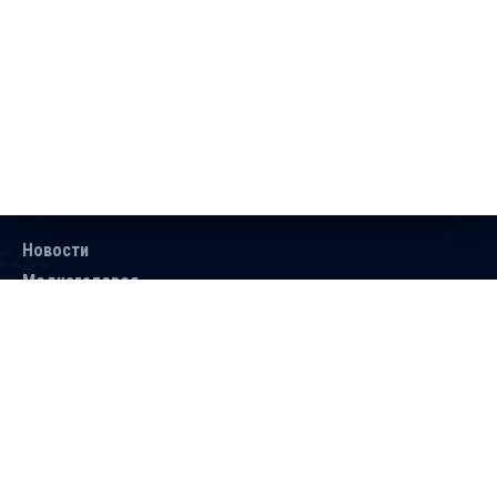
Новости
Медиагалерея
Документы
Объявления
Контакты
Поиск
Подписаться
Справочник