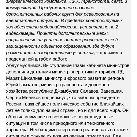
энергетического комплекса, ЖКХ, транспорта, связи и
коммуникаций. Предусмотрено создание
дополнительных рабочих групп для реагирования на
внештатные ситуации. В пределах контролируемых
зон обеспечено видеонаблюдение, установлено по 2
видеокамеры. Приняты дополнительные меры,
направленные на усиление антитеррористической
защищенности объектов образования, где будут
размещаться избирательные участки»
, – доложил о
проделанной штабом работе
Абдулмуслимов. Выступление главы кабинета министров
дополнили деталями министр энергетики и тарифов РД
Марат Шихалиев, министр цифрового развития региона
Юрий Гамзатов, министр транспорта и дорожного
хозяйства республики Джамбулат Салавов. Завершая,
Сергей Меликов подчеркнул, что выборы президенты
России - важнейшее политическое событие ближайших
лет не только для нашей страны, но и для всего мира. Он
обратил внимание на возможные непредвиденные
ситуации в том числе природного или техногенного
характера. Необходимо оперативно реагировать на такие
ситуации в случае их возникновения, отметил он. Для