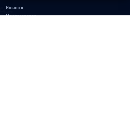
Новости
Медиагалерея
Документы
Объявления
Контакты
Поиск
Подписаться
Справочник
Версия для людей с ограниченными
возможностями
Делаем лучшие сайты