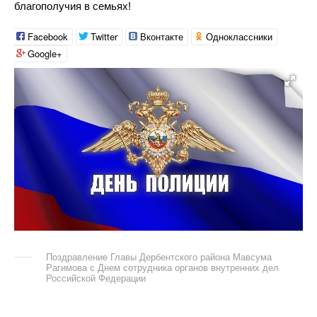
благополучия в семьях!
Facebook
Twitter
Вконтакте
Одноклассники
Google+
Поздравление Главы Дербентского района Мавсума
Рагимова с Днем сотрудника органов внутренних дел
Российской Федерации