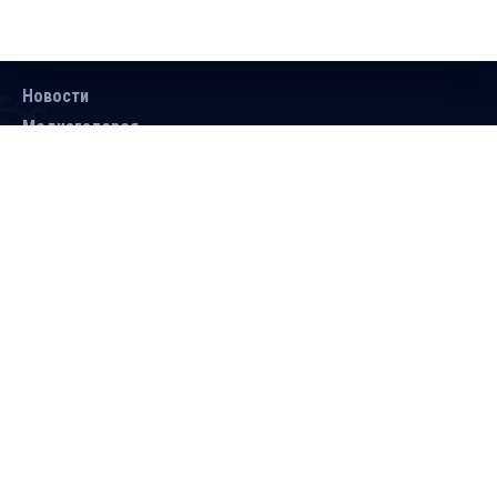
Новости
Медиагалерея
Документы
Объявления
Контакты
Поиск
Подписаться
Справочник
Версия для людей с ограниченными
возможностями