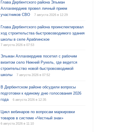
Глава Дербентского района Эльман
Аллахвердиев провел личный прием
участников СВО
7 августа 2026 в 12:29
Глава Дербентского района проинспектировал
ход строительства быстровозводимого здания
школы в селе Араблинское
7 августа 2026 в 07:53
Эльман Аллахвердиев посетил с рабочим
визитом село Нижний Рукель, где ведется
строительство новой быстровозводимой
школы
7 августа 2026 в 07:52
В Дербентском районе обсудили вопросы
подготовки к единому дню голосования 2026
года
6 августа 2026 в 12:35
Цикл вебинаров по вопросам маркировки
товаров в системе «Честный знак»
6 августа 2026 в 11:10