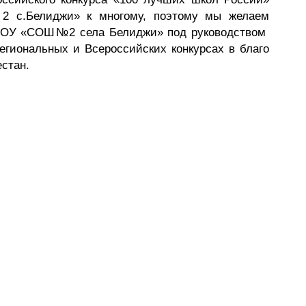
 с.Белиджи» к многому, поэтому мы желаем
МКОУ «СОШ№2 села Белиджи» под руководством
гиональных и Всероссийских конкурсах в благо
естан.
ы власти
Муниципальные
а
учреждения
ра управления
Казенные учреждения
альные услуги
Образовательные учреждения
альная служба
Учреждения культуры
пальный заказ
Унитарные предприятия
ьно-счетная палата