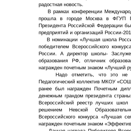
радостная новость.
В рамках конференции Международн
прошла в городе Москва в ФГУП Г
Президента Российской Федерации бы
предприятий и организаций России-201
В номинации «Лучшая школа Росси
победителем Всероссийского конкур
России. А директор школы- Заслуж
образования РФ, отличник образов
награжден почетным знаком «Лучший р
Надо отметить, что это не перв
Педагогический коллектив МКОУ «СОШ
ранее был награжден Почетным дипл
денежным грандом президента страны;
Всероссийский реестр лучших школ
решением Невской Образователь
Всероссийского конкурса «Лучшая се
награжден почетным знаком «Эффектив
Данная награда Победителя Всерос