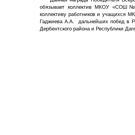
обязывает коллектив МКОУ «СОШ№2
коллективу работников и учащихся 
Гаджиева А.А. дальнейших побед в Ре
Дербентского района и Республики Даг
Разделы сайта
Орган
Дербентского района
район
Новости
Структу
Медиагалерея
Муницип
Документы
Муницип
Объявления
Муници
Контакты
Контрол