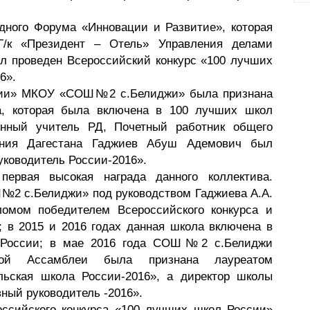
ого Форума «Инновации и Развитие», которая
/к «Президент – Отель» Управления делами
л проведен Всероссийский конкурс «100 лучших
6».
и» МКОУ «СОШ№2 с.Белиджи» была признана
са, которая была включена в 100 лучших школ
енный учитель РД, Почетный работник общего
ания Дагестана Гаджиев Абуш Адемович был
уководитель России-2016».
ая высокая награда данного коллектива.
№2 с.Белиджи» под руководством Гаджиева А.А.
омом победителем Всероссийского конкурса и
 в 2015 и 2016 годах данная школа включена в
 России; в мае 2016 года СОШ№2 с.Белиджи
ной Ассамблеи была признана лауреатом
льская школа России-2016», а директор школы
ный руководитель -2016».
сийского конкурса «100 лучших школ России»