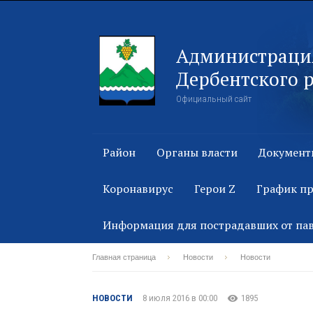
Администраци
Дербентского 
Официальный сайт
Район
Органы власти
Документ
Коронавирус
Герои Z
График п
Информация для пострадавших от па
Главная страница
Новости
Новости
НОВОСТИ
8 июля 2016 в 00:00
1895