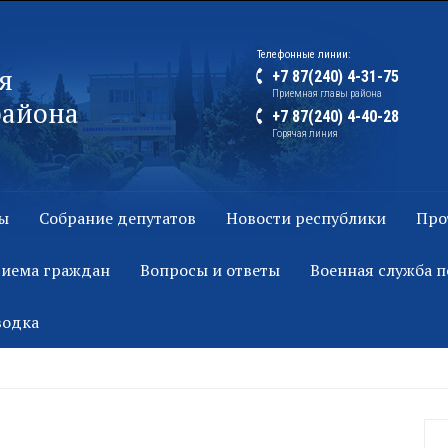
Телефонные линии:
я
+7 87(240) 4-31-75
Приемная главы района
района
+7 87(240) 4-40-28
Горячая линия
ы
Собрание депутатов
Новости республики
Про
риема граждан
Вопросы и ответы
Военная служба п
водка