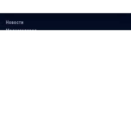
Новости
Медиагалерея
Документы
Объявления
Контакты
Поиск
Подписаться
Справочник
Версия для людей с ограниченными
возможностями