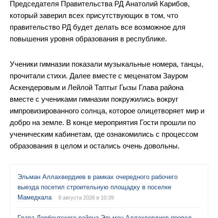
Председателя Правительства РД Анатолий Карибов,
который заверил всех присутствующих в том, что
правительство РД будет делать все возможное для
повышения уровня образования в республике.
Ученики гимназии показали музыкальные номера, танцы,
прочитали стихи. Далее вместе с меценатом Зауром
Аскендеровым и Лейлой Таптыг Гызы Глава района
вместе с учениками гимназии покружились вокруг
импровизированного солнца, которое олицетворяет мир и
добро на земле. В конце мероприятия Гости прошли по
ученическим кабинетам, где ознакомились с процессом
образования в целом и остались очень довольны.
Эльман Аллахвердиев в рамках очередного рабочего
выезда посетил строительную площадку в поселке
Мамедкала
8 августа 2026 в 10:39
Глава Дербентского района Эльман Аллахвердиев провел