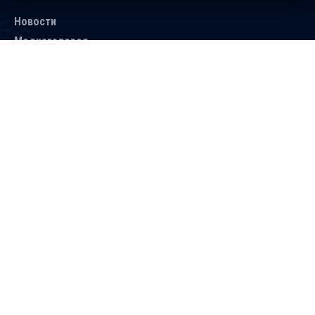
Новости
Медиагалерея
Документы
Объявления
Контакты
Поиск
Подписаться
Справочник
Версия для людей с ограниченными
возможностями