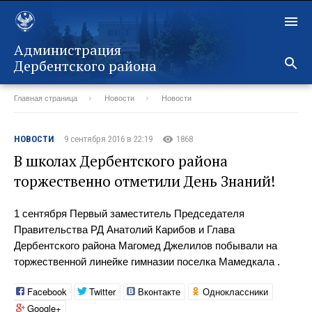
Администрация
Дербентского района
Главная страница
Новости
Новости
Назад
НОВОСТИ
9 сентября 2016 в 22:19
1868
В школах Дербентского района
торжественно отметили День Знаний!
1 сентября Первый заместитель Председателя
Правительства РД Анатолий Карибов и Глава
Дербентского района Магомед Джелилов побывали на
торжественной линейке гимназии поселка Мамедкала .
Facebook
Twitter
Вконтакте
Одноклассники
Google+