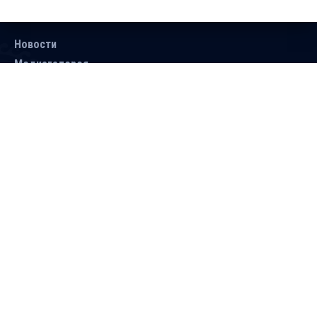
Новости
Медиагалерея
Документы
Объявления
Контакты
Поиск
Подписаться
Справочник
Версия для людей с ограниченными
возможностями