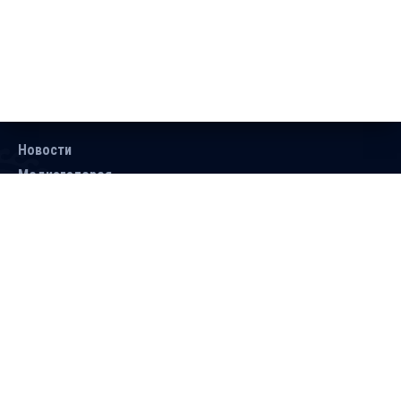
Новости
Медиагалерея
Документы
Объявления
Контакты
Поиск
Подписаться
Справочник
Версия для людей с ограниченными