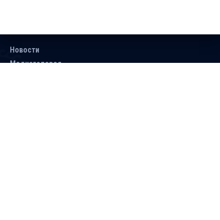
Новости
Медиагалерея
Документы
Объявления
Контакты
Поиск
Подписаться
Справочник
Версия для людей с ограниченными
возможностями