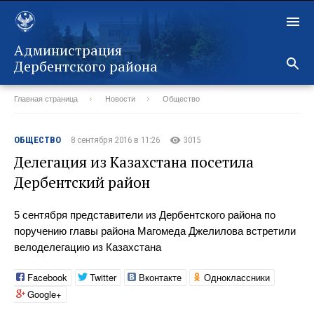
Администрация
Дербентского района
Главная страница
Новости
Общество
Назад
ОБЩЕСТВО
8 сентября 2016 в 11:26
3015
Делегация из Казахстана посетила
Дербентский район
5 сентября представители из Дербентского района по
поручению главы района Магомеда Джелилова встретили
велоделегацию из Казахстана
Facebook
Twitter
Вконтакте
Одноклассники
Google+