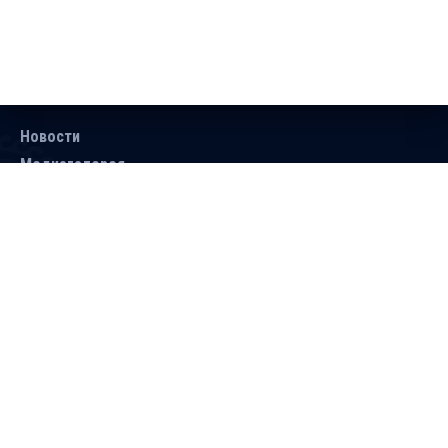
Новости
Медиагалерея
Документы
Объявления
Контакты
Поиск
Подписаться
Справочник
Версия для людей с ограниченными
возможностями