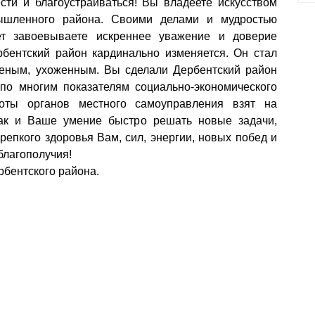
сти и благоустраиваться! Вы владеете искусством
ышленного района. Своими делами и мудростью
т завоевываете искреннее уважение и доверие
бентский район кардинально изменяется. Он стал
еным, ухоженным. Вы сделали Дербентский район
по многим показателям социально-экономического
оты органов местного самоуправления взят на
как и Ваше умение быстро решать новые задачи,
репкого здоровья Вам, сил, энергии, новых побед и
благополучия!
бентского района.
ы власти
Муниципальные
а
учреждения