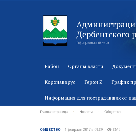
Администраци
Дербентского 
Официальный сайт
Район
Органы власти
Документ
Коронавирус
Герои Z
График п
Информация для пострадавших от па
Главная страница
Новости
Общество
ОБЩЕСТВО
1 февраля 2017 в 09:39
3645