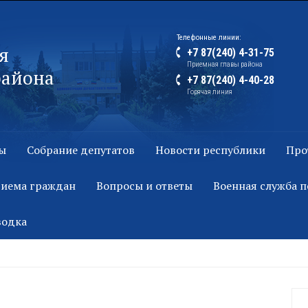
Телефонные линии:
я
+7 87(240) 4-31-75
Приемная главы района
района
+7 87(240) 4-40-28
Горячая линия
ы
Собрание депутатов
Новости республики
Про
риема граждан
Вопросы и ответы
Военная служба п
водка