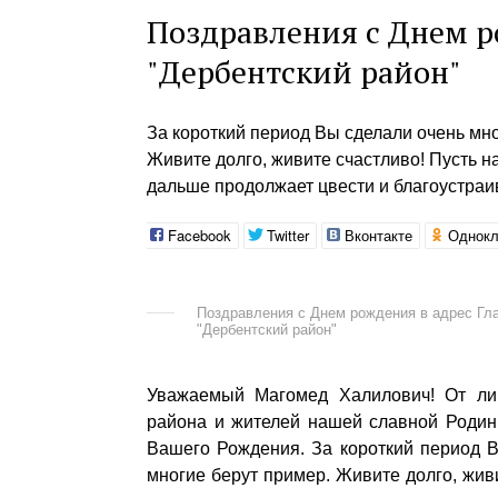
Поздравления с Днем р
"Дербентский район"
За короткий период Вы сделали очень мно
Живите долго, живите счастливо! Пусть 
дальше продолжает цвести и благоустраи
Facebook
Twitter
Вконтакте
Однокл
Поздравления с Днем рождения в адрес Г
"Дербентский район"
Уважаемый Магомед Халилович! От лиц
района и жителей нашей славной Родин
Вашего Рождения. За короткий период В
многие берут пример. Живите долго, жи