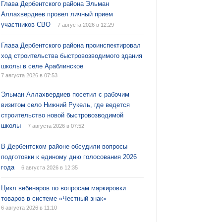
Глава Дербентского района Эльман
Аллахвердиев провел личный прием
участников СВО
7 августа 2026 в 12:29
Глава Дербентского района проинспектировал
ход строительства быстровозводимого здания
школы в селе Араблинское
7 августа 2026 в 07:53
Эльман Аллахвердиев посетил с рабочим
визитом село Нижний Рукель, где ведется
строительство новой быстровозводимой
школы
7 августа 2026 в 07:52
В Дербентском районе обсудили вопросы
подготовки к единому дню голосования 2026
года
6 августа 2026 в 12:35
Цикл вебинаров по вопросам маркировки
товаров в системе «Честный знак»
6 августа 2026 в 11:10