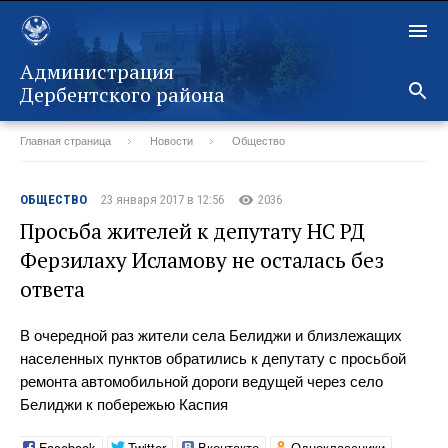
Администрация
Дербентского района
Главная страница
Новости
Общество
Назад
ОБЩЕСТВО
23 января 2017 в 12:56
2036
Просьба жителей к депутату НС РД
Ферзилаху Исламову не осталась без
ответа
В очередной раз жители села Белиджи и близлежащих
населенных пунктов обратились к депутату с просьбой
ремонта автомобильной дороги ведущей через село
Белиджи к побережью Каспия
Facebook
Twitter
Вконтакте
Одноклассники