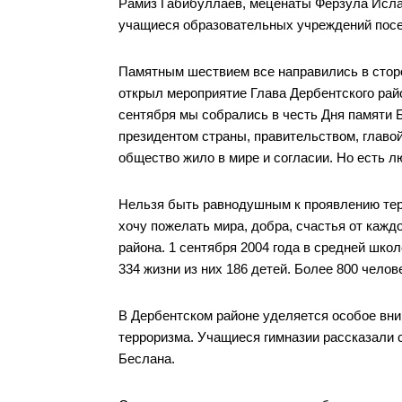
Рамиз Габибуллаев, меценаты Ферзула Ислам
учащиеся образовательных учреждений посел
Памятным шествием все направились в сторо
открыл мероприятие Глава Дербентского рай
сентября мы собрались в честь Дня памяти 
президентом страны, правительством, главой
общество жило в мире и согласии. Но есть лю
Нельзя быть равнодушным к проявлению тер
хочу пожелать мира, добра, счастья от каждо
района. 1 сентября 2004 года в средней шк
334 жизни из них 186 детей. Более 800 чело
В Дербентском районе уделяется особое вни
терроризма. Учащиеся гимназии рассказали с
Беслана.