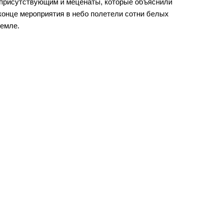
 присутствующим и меценаты, которые объяснили
 конце мероприятия в небо полетели сотни белых
емле.
ы власти
Муниципальные
а
учреждения
ра управления
Казенные учреждения
альные услуги
Образовательные учреждения
альная служба
Учреждения культуры
пальный заказ
Унитарные предприятия
ьно-счетная палата