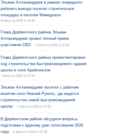
Эльман Аллахвердиев в рамках очередного
рабочего выезда посетил строительную
площадку в поселке Мамедкала
8 августа 2026 в 10:39
Глава Дербентского района Эльман
Аллахвердиев провел личный прием
участников СВО
7 августа 2026 в 12:29
Глава Дербентского района проинспектировал
ход строительства быстровозводимого здания
школы в селе Араблинское
7 августа 2026 в 07:53
Эльман Аллахвердиев посетил с рабочим
визитом село Нижний Рукель, где ведется
строительство новой быстровозводимой
школы
7 августа 2026 в 07:52
В Дербентском районе обсудили вопросы
подготовки к единому дню голосования 2026
года
6 августа 2026 в 12:35