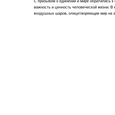
С призывом о единении и мире обратились к
важность и ценность человеческой жизни. В
воздушных шаров, олицетворяющие мир на з
Разделы сайта
Орган
Дербентского района
район
Новости
Структу
Медиагалерея
Муницип
Документы
Муницип
Объявления
Муници
Контакты
Контрол
Поиск