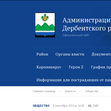
Администраци
Дербентского 
Официальный сайт
Район
Органы власти
Документ
Коронавирус
Герои Z
График п
Информация для пострадавших от па
Главная страница
Новости
Общество
ОБЩЕСТВО
8 сентября 2016 в 14:43
2682