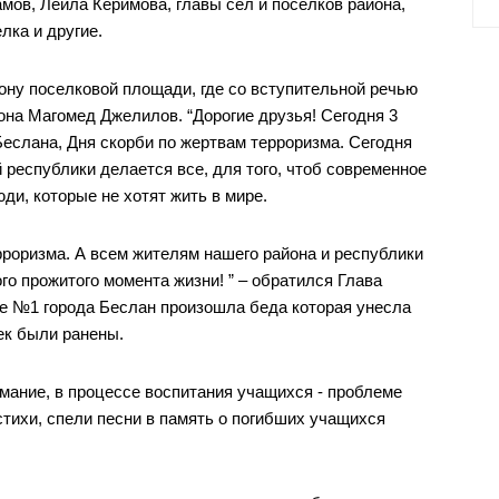
ов, Лейла Керимова, главы сел и поселков района,
ка и другие.
ну поселковой площади, где со вступительной речью
она Магомед Джелилов. “Дорогие друзья! Сегодня 3
Беслана, Дня скорби по жертвам терроризма. Сегодня
 республики делается все, для того, чтоб современное
ди, которые не хотят жить в мире.
роризма. А всем жителям нашего района и республики
го прожитого момента жизни! ” – обратился Глава
оле №1 города Беслан произошла беда которая унесла
век были ранены.
мание, в процессе воспитания учащихся - проблеме
тихи, спели песни в память о погибших учащихся