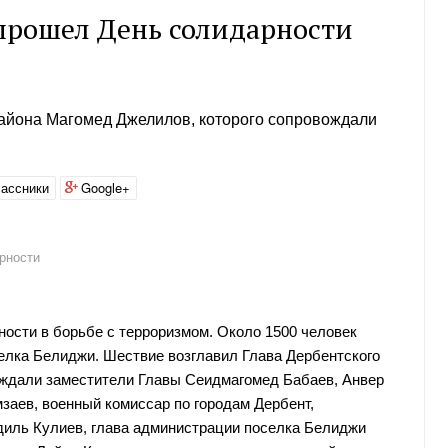
прошел День солидарности
района Магомед Джелилов, которого сопровождали
ассники
Google+
рности
ости в борьбе с терроризмом. Около 1500 человек
елка Белиджи. Шествие возглавил Глава Дербентского
ождали заместители Главы Сеидмагомед Бабаев, Анвер
аев, военный комиссар по городам Дербент,
диль Кулиев, глава администрации поселка Белиджи