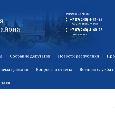
Телефонные линии:
я
+7 87(240) 4-31-75
Приемная главы района
района
+7 87(240) 4-40-28
Горячая линия
ы
Собрание депутатов
Новости республики
Про
риема граждан
Вопросы и ответы
Военная служба п
водка