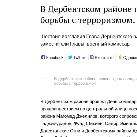
В Дербентском районе 
борьбы с терроризмом.
Шествие возглавил Глава Дербентского 
заместители Главы, военный комиссар
Facebook
Twitter
Вконтакте
Однокл
В Дербентском районе прошел День солида
борьбы с терроризмом.
В Дербентском районе прошел День солидарн
прошли шествием по центральной улице пос
района Магомед Джелилов, которого сопров
Гаджимурадов, Фуад Шихиев, Садир Эмиргамз
Дагестанские Огни и Дербентскому району А