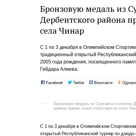
Бронзовую медаль из С
Дербентского района п
села Чинар
С 1 по 3 декабря в Олимпийском Спортив
традиционный открытый Республиканский
2005 года рождения, посвященного памя
Гейдара Алиева.
Facebook
Twitter
Вконтакте
Однокл
Бронзовую медаль из Сумгаита в копилку Д
района принес юный спортсмен из села Чин
С 1 по 3 декабря в Олимпийском Спортивном
открытый Республиканский турнир по дзюдо 