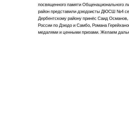
посвященного памяти Общенационального ли
район представили дзюдоисты ДЮСШ №4 села 
Дербентскому району принёс Саид Османов, 
России по Дзюдо и Самбо, Романа Герейхано
медалями и ценными призами. Желаем даль
Разделы сайта
Орган
Дербентского района
район
Новости
Структу
Медиагалерея
Муницип
Документы
Муницип