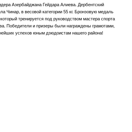
дера Азербайджана Гейдара Алиева. Дербентский
Чинар, в весовой категории 55 кг. Бронзовую медаль
который тренируется под руководством мастера спорта
ва. Победители и призеры были награждены грамотами,
нейших успехов юным дзюдоистам нашего района!
ы власти
Муниципальные
а
учреждения
ра управления
Казенные учреждения
альные услуги
Образовательные учреждения
альная служба
Учреждения культуры