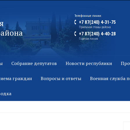
Телефонные линии:
я
+7 87(240) 4-31-75
Приемная главы района
района
+7 87(240) 4-40-28
Горячая линия
ы
Собрание депутатов
Новости республики
Про
риема граждан
Вопросы и ответы
Военная служба п
водка