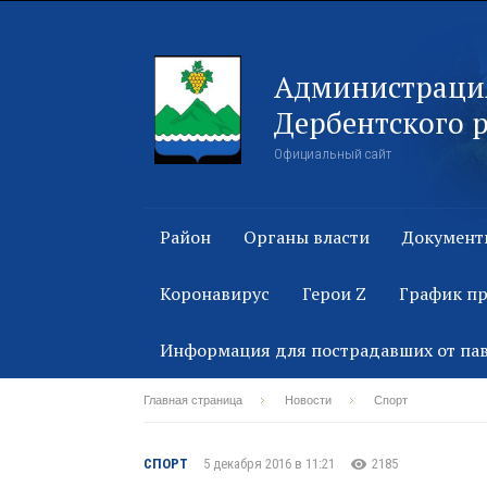
Администраци
Дербентского 
Официальный сайт
Район
Органы власти
Документ
Коронавирус
Герои Z
График п
Информация для пострадавших от па
Главная страница
Новости
Спорт
СПОРТ
5 декабря 2016 в 11:21
2185