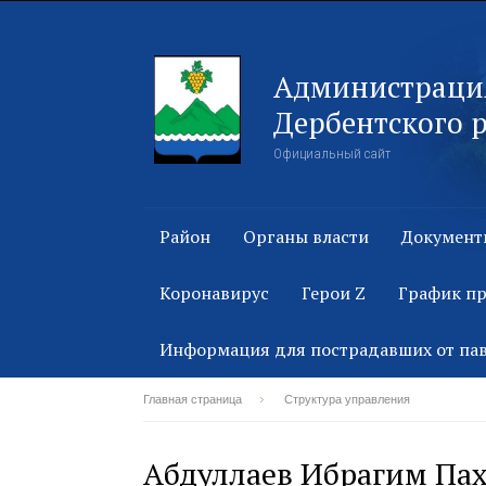
Администраци
Дербентского 
Официальный сайт
Район
Органы власти
Документ
Коронавирус
Герои Z
График п
Информация для пострадавших от па
Главная страница
Структура управления
Абдуллаев Ибрагим Па