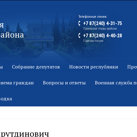
Телефонные линии:
я
+7 87(240) 4-31-75
Приемная главы района
района
+7 87(240) 4-40-28
Горячая линия
ы
Собрание депутатов
Новости республики
Про
риема граждан
Вопросы и ответы
Военная служба п
водка
хрутдинович