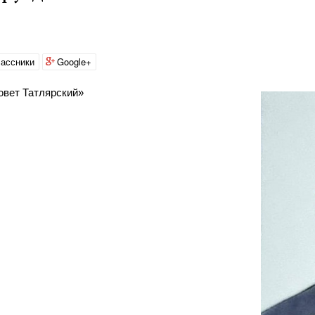
ассники
Google+
овет Татлярский»