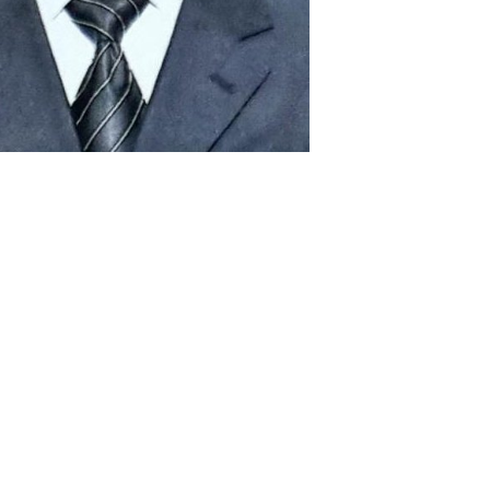
О Дербентском
районе
О районе
Административное деление
Символика