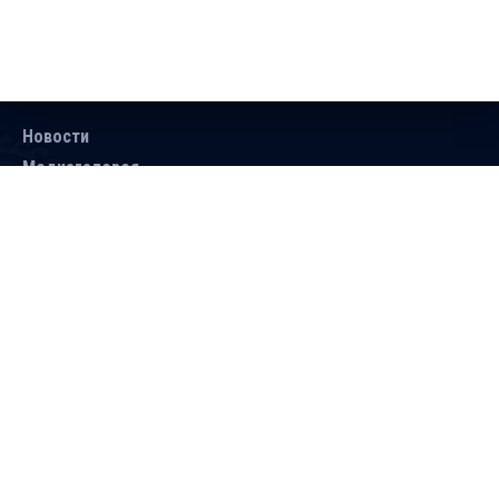
Новости
Медиагалерея
Документы
Объявления
Контакты
Поиск
Подписаться
Справочник
Версия для людей с ограниченными
возможностями