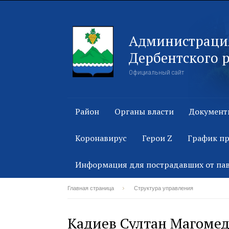
Администраци
Дербентского 
Официальный сайт
Район
Органы власти
Документ
Коронавирус
Герои Z
График п
Информация для пострадавших от па
Главная страница
Структура управления
Кадиев Султан Магоме