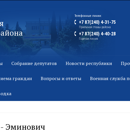
Телефонные линии:
я
+7 87(240) 4-31-75
Приемная главы района
района
+7 87(240) 4-40-28
Горячая линия
ы
Собрание депутатов
Новости республики
Про
риема граждан
Вопросы и ответы
Военная служба п
водка
д- Эминович