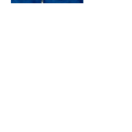
О Дербентском
районе
О районе
Административное деление
Символика