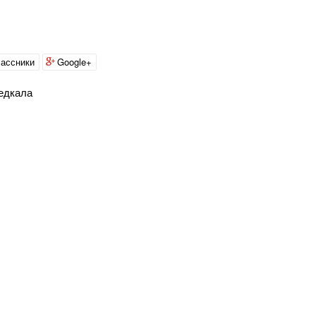
ассники
Google+
медкала