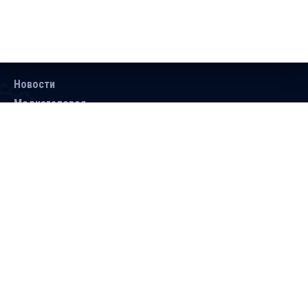
Новости
Медиагалерея
Документы
Объявления
Контакты
Поиск
Подписаться
Справочник
Версия для людей с ограниченными
возможностями