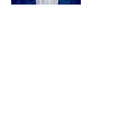
О Дербентском
районе
О районе
Административное деление
Символика