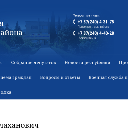
Телефонные линии:
я
+7 87(240) 4-31-75
Приемная главы района
района
+7 87(240) 4-40-28
Горячая линия
ы
Собрание депутатов
Новости республики
Про
риема граждан
Вопросы и ответы
Военная служба п
водка
лаханович