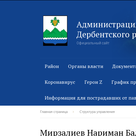
Администраци
Дербентского 
Официальный сайт
Район
Органы власти
Документ
Коронавирус
Герои Z
График п
Информация для пострадавших от па
Главная страница
Структура управления
Мирзалиев Нариман Ба