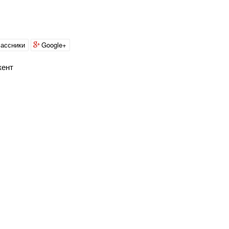
ассники
Google+
кент