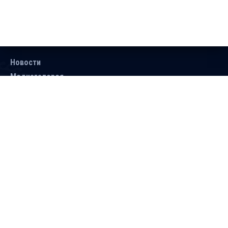
Новости
Медиагалерея
Документы
Объявления
Контакты
Поиск
Подписаться
Справочник
Версия для людей с ограниченными
возможностями