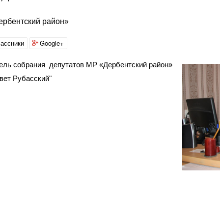
ербентский район»
ассники
Google+
ель собрания депутатов МР «Дербентский район»
вет Рубасский"