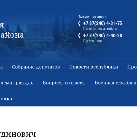
Телефонные линии:
я
+7 87(240) 4-31-75
Приемная главы района
района
+7 87(240) 4-40-28
Горячая линия
ы
Собрание депутатов
Новости республики
Про
риема граждан
Вопросы и ответы
Военная служба п
водка
удинович