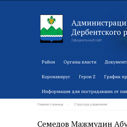
Администраци
Дербентского 
Официальный сайт
Район
Органы власти
Документ
Коронавирус
Герои Z
График п
Информация для пострадавших от па
Главная страница
Структура управления
Семедов Мажмудин Аб